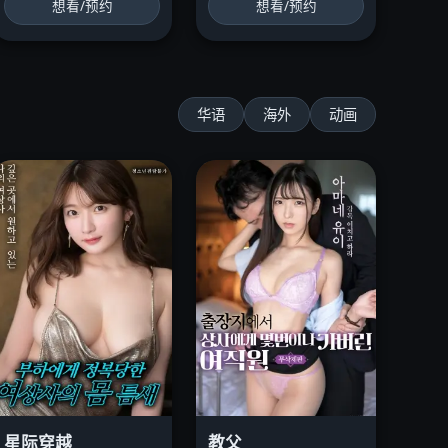
想看/预约
想看/预约
华语
海外
动画
星际穿越
教父