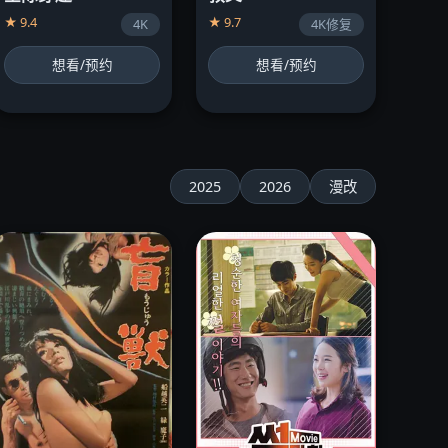
★ 9.4
★ 9.7
4K
4K修复
想看/预约
想看/预约
2025
2026
漫改