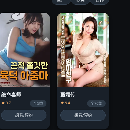
绝命毒师
甄嬛传
★ 9.7
★ 9.4
全5季
全76集
想看/预约
想看/预约