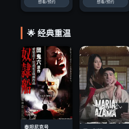
想看/预约
想看/预约
🌟 经典重温
泰坦尼克号