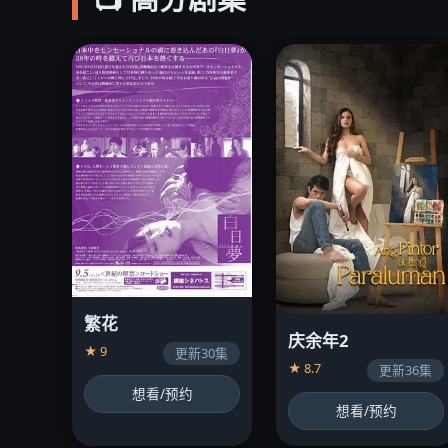
繁花
庆余年2
★ 9
更新30集
★ 8.7
更新36集
想看/预约
想看/预约