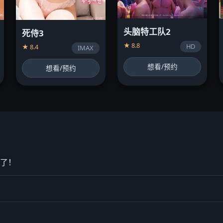
头脑特工队2
死侍3
★ 8.8
HD
★ 8.4
IMAX
想看/预约
想看/预约
了！