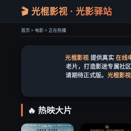
🎬 光棍影视 · 光影驿站
首页 > 电影 > 正在热播
光棍影视
提供真实
在线
老片，打造影迷专属社
请期待正式版。
光棍影视
🔥 热映大片