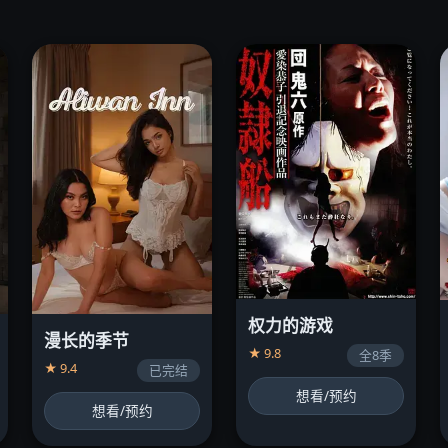
权力的游戏
漫长的季节
★ 9.8
全8季
★ 9.4
已完结
想看/预约
想看/预约