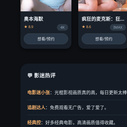
奥本海默
疯狂的麦克斯：狂暴女神
★ 8.9
★ 8.6
4K
IMAX
想看/预约
想看/预约
💬 影迷热评
电影迷小张
：光棍影视画质真的高，每日更新太棒
追剧达人
：免费观看无广告，爱了爱了。
经典控
：好多经典电影，高清画质值得收藏。