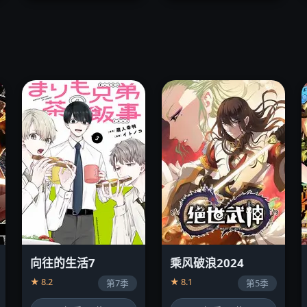
向往的生活7
乘风破浪2024
★ 8.2
★ 8.1
第7季
第5季